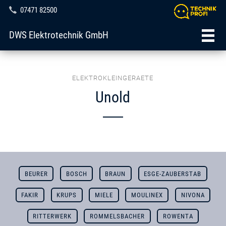
07471 82500
DWS Elektrotechnik GmbH
ELEKTROKLEINGERAETE
Unold
BEURER
BOSCH
BRAUN
ESGE-ZAUBERSTAB
FAKIR
KRUPS
MIELE
MOULINEX
NIVONA
RITTERWERK
ROMMELSBACHER
ROWENTA