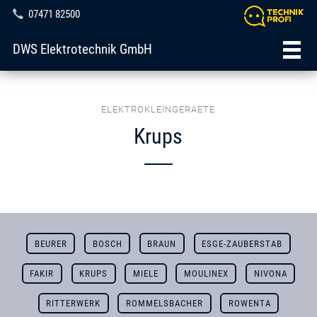
07471 82500
DWS Elektrotechnik GmbH
ELEKTROKLEINGERAETE
Krups
BEURER
BOSCH
BRAUN
ESGE-ZAUBERSTAB
FAKIR
KRUPS
MIELE
MOULINEX
NIVONA
RITTERWERK
ROMMELSBACHER
ROWENTA