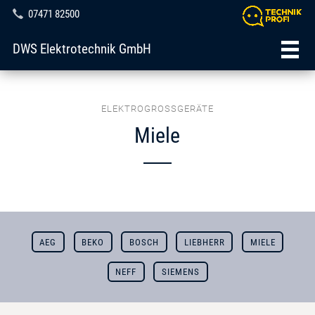
07471 82500
DWS Elektrotechnik GmbH
ELEKTROGROSSGERÄTE
Miele
AEG
BEKO
BOSCH
LIEBHERR
MIELE
NEFF
SIEMENS